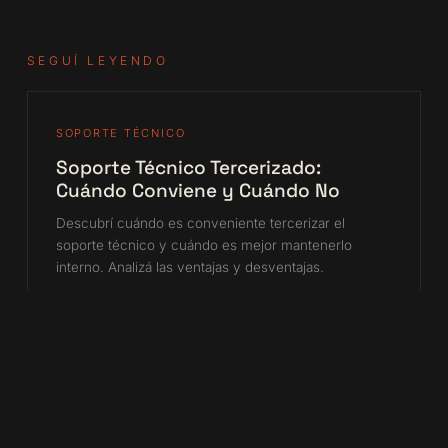
SEGUÍ LEYENDO
SOPORTE TÉCNICO
Soporte Técnico Tercerizado:
Cuándo Conviene y Cuándo No
Descubrí cuándo es conveniente tercerizar el
soporte técnico y cuándo es mejor mantenerlo
interno. Analizá las ventajas y desventajas.
29 jun 2026 · 8 min
TRANSFORMACIÓN DIGITAL
Qué es INDATA CORE y cómo
centraliza la operación de tu